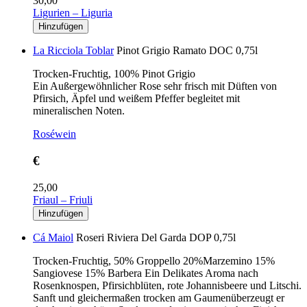
30,00
Ligurien – Liguria
La Ricciola Toblar
Pinot Grigio Ramato DOC 0,75l
Trocken-Fruchtig, 100% Pinot Grigio
Ein Außergewöhnlicher Rose sehr frisch mit Düften von
Pfirsich, Äpfel und weißem Pfeffer begleitet mit
mineralischen Noten.
Roséwein
€
25,00
Friaul – Friuli
Cá Maiol
Roseri Riviera Del Garda DOP 0,75l
Trocken-Fruchtig, 50% Groppello 20%Marzemino 15%
Sangiovese 15% Barbera Ein Delikates Aroma nach
Rosenknospen, Pfirsichblüten, rote Johannisbeere und Litschi.
Sanft und gleichermaßen trocken am Gaumenüberzeugt er