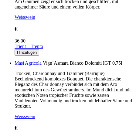
Am Gaumen zeigt er sich trocken und geschliffen, mit
angenehmer Säure und einem vollen Körper.
Weisswein
€
36,00
Trient – Trento
Masi Agricola
Vign´Asmara Bianco Dolomiti IGT 0,75l
Trocken, Chardonnay und Traminer (Barrique).
Beeindruckend komplexes Bouquet. Die charakterische
Eleganz des Char-donnay verbindet sich mit dem Aro-
mennreichtum des Gewürztraminers. Im Mund dicht und mit
exotischen Noten tropischer Früchte sowie zarten
Vanillenoten Vollmundig und trocken mit lebhafter Säure und
Struktur.
Weisswein
€