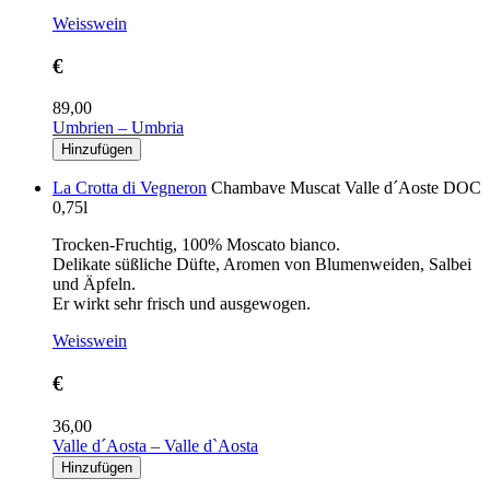
Weisswein
€
89,00
Umbrien – Umbria
La Crotta di Vegneron
Chambave Muscat Valle d´Aoste DOC
0,75l
Trocken-Fruchtig, 100% Moscato bianco.
Delikate süßliche Düfte, Aromen von Blumenweiden, Salbei
und Äpfeln.
Er wirkt sehr frisch und ausgewogen.
Weisswein
€
36,00
Valle d´Aosta – Valle d`Aosta