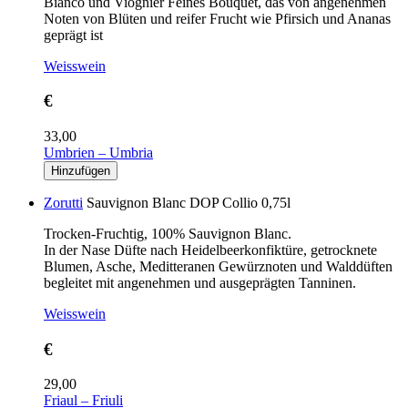
Bianco und Viognier Feines Bouquet, das von angenehmen
Noten von Blüten und reifer Frucht wie Pfirsich und Ananas
geprägt ist
Weisswein
€
33,00
Umbrien – Umbria
Zorutti
Sauvignon Blanc DOP Collio 0,75l
Trocken-Fruchtig, 100% Sauvignon Blanc.
In der Nase Düfte nach Heidelbeerkonfiktüre, getrocknete
Blumen, Asche, Meditteranen Gewürznoten und Walddüften
begleitet mit angenehmen und ausgeprägten Tanninen.
Weisswein
€
29,00
Friaul – Friuli